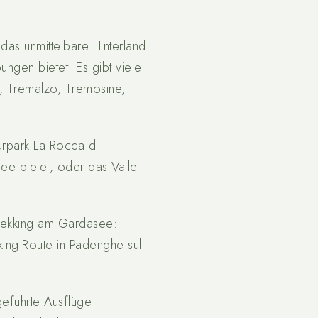
as unmittelbare Hinterland
ngen bietet. Es gibt viele
ò, Tremalzo, Tremosine,
urpark La Rocca di
e bietet, oder das Valle
Trekking am Gardasee:
ing-Route in Padenghe sul
geführte Ausflüge